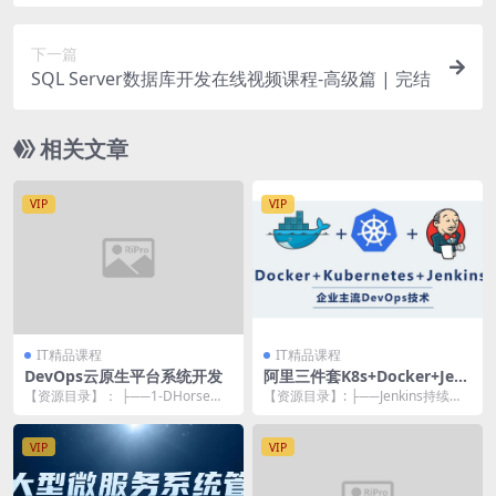
下一篇
SQL Server数据库开发在线视频课程-高级篇 | 完结
相关文章
VIP
VIP
IT精品课程
IT精品课程
DevOps云原生平台系统开发
阿里三件套K8s+Docker+Jen
kins实战
【资源目录】： ├──1-DHorse课
【资源目录】: ├──Jenkins持续集
程介绍 | ├──1-001.DHors...
成从入门到精通.pdf 12.02M ...
VIP
VIP