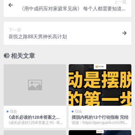
上一篇
《用中成药应对家庭常见病》 每个人都需要知道的
中医知识
下一篇
喜悦之路88天男神长高计划
相关文章
综合
综合
《成长必读的120本答案之
摆脱内耗的12个行动指南 完结
书》有声类 全125集 掌握快乐
《成长必读的120本答案之书》有
链接：https://pan.quark.cn/s/880
幸福的密码
声版，全集共125集，帮助读者掌
bfff9d75d
握快乐与幸福的密...