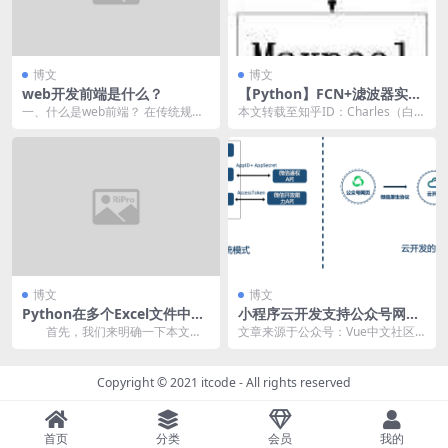
博文
博文
web开发前端是什么？
【Python】FCN+滤波器实现
细胞检测
一、什么是web前端？ 在传统规则
本文转载至知乎ID：Charles（白露
的意义上来讲，网站是分为前端和
未晞）知乎个人专栏 下载W3Cscho
后端的，前端就是...
o...
博文
博文
Python在多个Excel文件中找
小程序云开发支持公众号网页
出缺失数据行数多的文件
开发了
首先，我们来明确一下本文的
文章来源于公众号：Vue中文社区
具体需求。现有一个文件夹，其中
作者：性感超人 小程序云开发，这
有大量的 Excel...
波更新有料! ...
Copyright © 2021
itcode
- All rights reserved
首页
分类
会员
我的