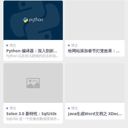
博文
博文
Python 编译器：深入剖析代
给网站添加春节灯笼效果：引
码执行的幕后英雄
入即用，附源码！
Python 以其简洁易懂的语法和强大
的功能，成为众多开发者青睐的编
程...
博文
博文
Solon 3.0 新特性：SqlUtils
Java生成Word文档之 XDocR
eport 和 Poi-tl
SqlUtils 是一个轻量的数据库操作
框架，简单灵活，易于阅读和维
护，支持编写...