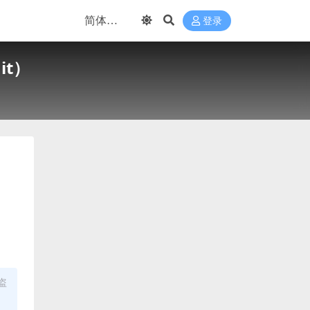
登录
it）
盗