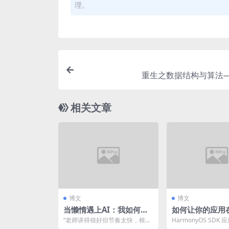
理。
重生之数据结构与算法—
相关文章
博文
博文
当懒惰遇上AI：我如何用
如何让你的应用
Coze让大模型帮我整理2.
脱颖而出？
“老师讲得很好但节奏太快，根本
HarmonyOS SDK
5万字课程笔记
来不及记录详细笔记，只能速记
（Store Kit）提