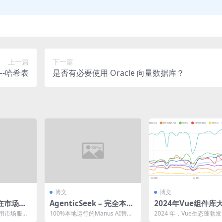
上一篇
下一篇
-哈希表
是否有必要使用 Oracle 向量数据库？
博文
博文
在市场中
AgenticSeek – 完全本地
2024年Vue组件库
的AI助手替代方案
拼：谁将成为下一个E
 应用市场服务
100%本地运行的Manus AI替代
2024 年，Vue生态蓬勃
ent？
供应用市场业务
品，支持语音的AI助手，可自主
来越多的开发者开始探索