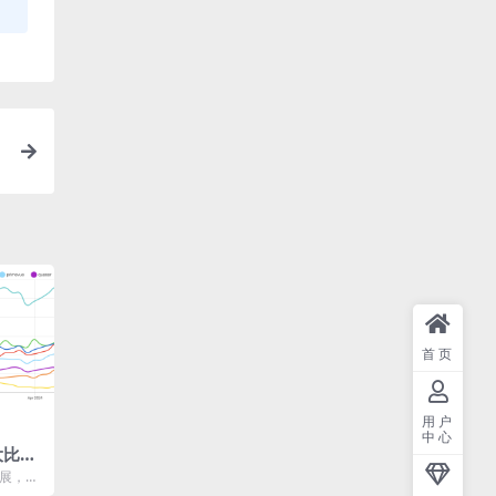
首页
用户
中心
大比
lem
发展，越
更适合