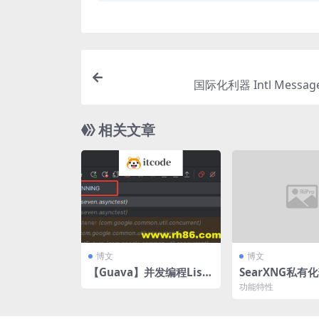
国际化利器 Intl Message
相关文章
博文
博文
【Guava】并发编程List
SearXNG私有
enableFuture&Service
fy集成
功能特性