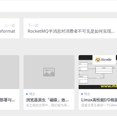
上一篇
下一篇
format
RocketMQ半消息对消费者不可见是如何实现
的？——事务消息机制揭秘
博文
博文
化部署与Di
浏览器原生「磁吸」效
Linux高性能I/O框
果！Anchor Positionin
bevent介绍
在之前的文章中，我们较为系统
这篇文章主要讲一下Libev
g 锚点定位神器解析
的讲述了这个新特性的使用，感
的内容，顺便对I/O库整
兴趣的可以翻开一下前文：...
绍。 Lin...