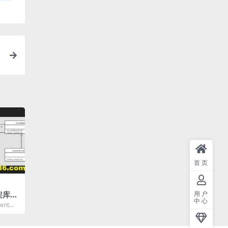
首页
用户
架库Li
中心
ent库
体做个介