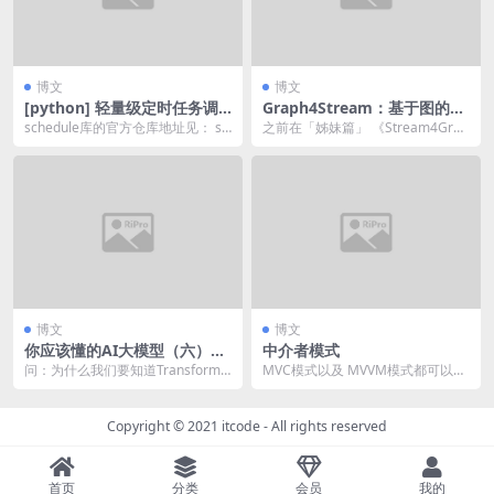
博文
博文
[python] 轻量级定时任务调
Graph4Stream：基于图的流
度库schedule使用指北
计算加速
schedule库的官方仓库地址见： sc
之前在「姊妹篇」 《Stream4Grap
hedule，schedule库的官方...
h：动态图上的增量计算》中，向大
家介绍...
博文
博文
你应该懂的AI大模型（六）之
中介者模式
transformers
问：为什么我们要知道Transforme
MVC模式以及 MVVM模式都可以看
r与transformers呢？
作是中介者模式的扩展。中介者模
式能减少对象之...
Copyright © 2021
itcode
- All rights reserved
首页
分类
会员
我的