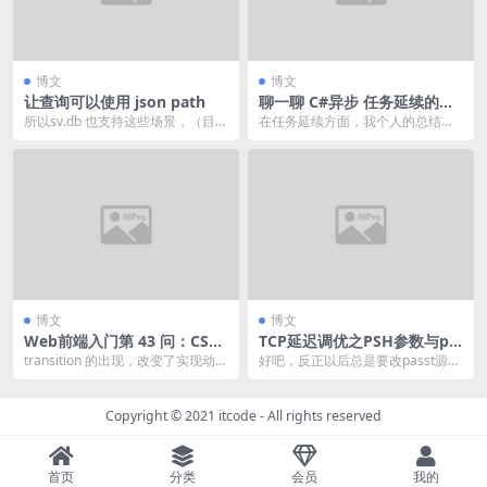
博文
博文
让查询可以使用 json path
聊一聊 C#异步 任务延续的三
种底层玩法
所以sv.db 也支持这些场景，（目前
在任务延续方面，我个人的总结就
只有 db 实现，json的操作都是依靠
是三类，分别为：
d...
博文
博文
Web前端入门第 43 问：CSS
TCP延迟调优之PSH参数与pa
动画之过渡属性 transition 改
sst延迟问题修复
transition 的出现，改变了实现动画
好吧，反正以后总是要改passt源代
变用户体验
难的困境，也让前端的交互不再生
码的，再加上当时修了一大堆移植
硬，所...
的bug后，就...
Copyright © 2021
itcode
- All rights reserved
首页
分类
会员
我的