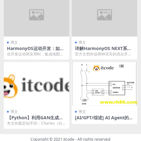
博文
博文
HarmonyOS运动开发：如何
详解HarmonyOS NEXT系统
集成百度地图SDK、运动跟随
中ArkTS和仓颉的混合开发
在开发运动类应用时，集成地图功
官方文档对这两种语言的混合开发
与运动公里数记录
能以及实时记录运动轨迹和公里数
进行了非常大篇幅非常详细的介
是核心需求之一。本文...
绍，但是幽蓝君自己学习...
博文
博文
【Python】利用GAN生成动
[AI/GPT/综述] AI Agent的设
漫头像
计模式综述
本文转载至知乎ID：Charles（白露
未晞）知乎个人专栏 下载W3Cscho
o...
Copyright © 2021
itcode
- All rights reserved