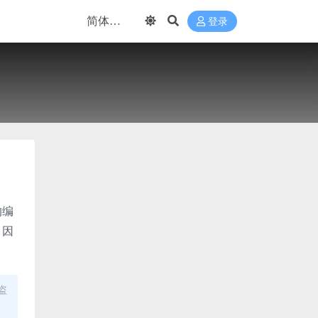
登录
的编
，因
盗