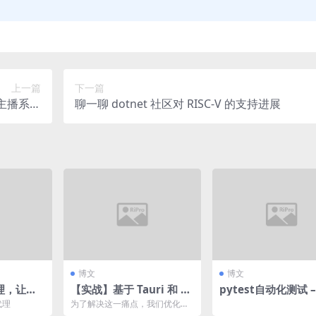
上一篇
下一篇
虚拟主播系统
聊一聊 dotnet 社区对 RISC-V 的支持进展
实现教程
博文
博文
代理，让内
【实战】基于 Tauri 和 R
pytest自动化测试 
主机访问
ust 实现基于无头浏览器
测试用例超时处理的
代理
为了解决这一痛点，我们优化了
的高可用网页抓取
看法
更新机制。利用 Tauri 提供的 We