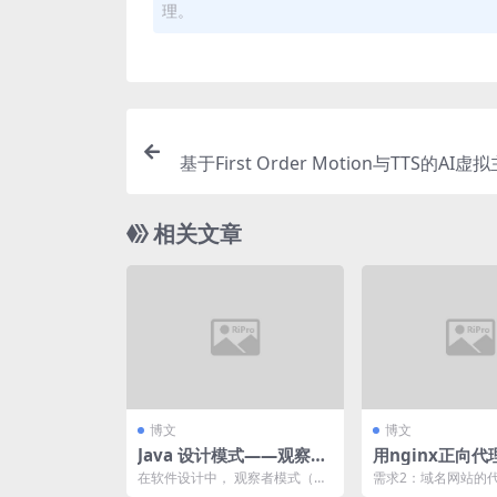
理。
基于First Order Motion与TTS的AI
全流程
相关文章
博文
博文
Java 设计模式——观察者
用nginx正向
模式：从优衣库不使用新
网主机通过外网
在软件设计中， 观察者模式（Ob
需求2：域名网站的
疆棉事件看系统的动态响
外网
server Pattern） 就是为了处理