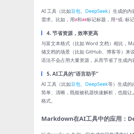
AI 工具（比如
豆包
、
DeepSeek
）生成的内容
需求。比如，用
和
标记标题，用
或
标
#
##
*
-
4.
节省资源，效率更高
与富文本格式（比如 Word 文档）相比，
储文档的场景（比如 GitHub、博客等）来说
语法不会占用大量资源，从而节省了生成内
5.
AI工具的“语言助手”
AI 工具（比如
豆包
、
DeepSeek
等）生成的内
简单、清晰，既能被机器快速解析，也能让人类轻
格式。
Markdown在AI工具中的应用：De