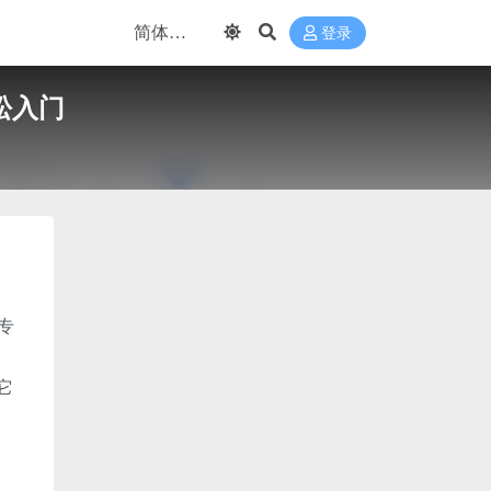
登录
松入门
专
它