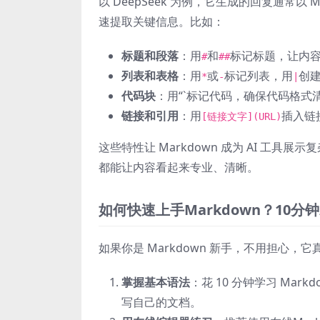
以 DeepSeek 为例，它生成的回复通常
速提取关键信息。比如：
标题和段落
：用
和
标记标题，让内
#
##
列表和表格
：用
或
标记列表，用
创
*
-
|
代码块
：用“`标记代码，确保代码格式
链接和引用
：用
插入链
[链接文字](URL)
这些特性让 Markdown 成为 AI 工具
都能让内容看起来专业、清晰。
如何快速上手Markdown？10分
如果你是 Markdown 新手，不用担心
掌握基本语法
：花 10 分钟学习 Ma
写自己的文档。