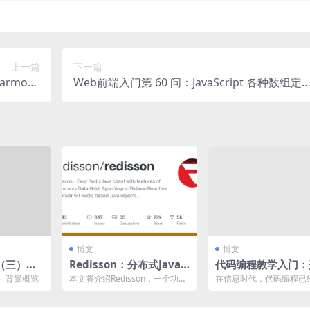
上一篇
下一篇
armony
Web前端入门第 60 问：JavaScript 各种数组定
用（一）
义与数组取值方法
博文
博文
（三）落
Redisson：分布式Java
代码编程教学入门：
国际化
对象和服务的全能框架
未来之门的钥匙
）背景概览
本文将介绍Redisson，一个功能
在信息时代，代码编程已
,一文搞懂
强大的Java框架，用于在分布式
一项必备技能，它不仅是
环境中管理和...
位的敲门砖，更是理解未来.
结提升