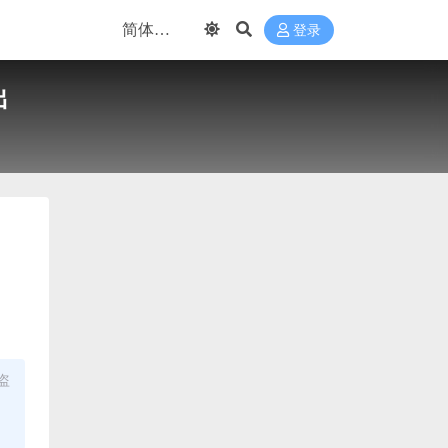
登录
出
盗