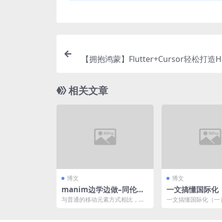
【拥抱鸿蒙】Flutter+Cursor轻松打造H
OS应
相关文章
博文
博文
manim边学边做–同伦变
一文搞懂国际化
换
地实践,一文搞懂
与普通的移动元素方式相比，使
一文搞懂国际化（一
（三）落地实践
用同伦运算移动一个元素时，实
际上是在考虑整个空间的连...
国际化（四）总