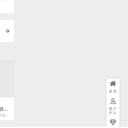
首页
用户
开启
中心
经成为
高薪职
..