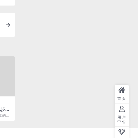
首页
跳步
素的暴
用户
地翻动
中心
..