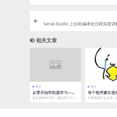
Serial-Studio 上位机编译全过程深度
串口数据可
相关文章
博文
博文
从零开始学机器学习——
有个程序媛女朋
逻辑回归
体验？
在之前的学习中，我们学习了直
文章来源于公众号：J
线线性回归与多项式回归，我们
术 作者：鸭血粉丝 
今天的主题则是逻辑回归，...
有个程序媛女朋友...