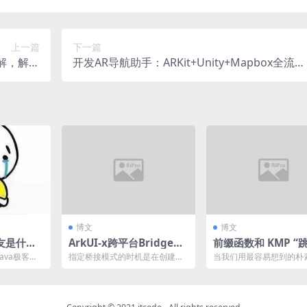
上一篇
下一篇
讲解，解决
开发AR导航助手：ARKit+Unity+Mapbox全流程
视化工具
实战教程
博文
博文
友是什么
ArkUI-x跨平台Bridge最
前缀函数和 KMP “
佳实践
骤”模式匹配
ava极客技
指定桥接模式的时机是在创建平
当我们用最容易想到的朴
有人问阿粉，
台桥接示例时，创建时的条件：
力解法时，就像逐字逐句
需指定名称，该名称Ark...
书页：将模式串的每个字符.