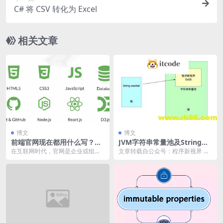
C# 将 CSV 转化为 Excel
相关文章
博文
博文
前端官网现在都用什么写？前
JVM字符串常量池及String的i
端技术揭秘
ntern方法详解？
在互联网时代，官网是企业或组织
文章转载自公众号：程序新视界 本
的门面，而前端则是决定用户第一
篇文章基于字符串常量池的存储及
印象的关键。近年来，...
在使用 inter...