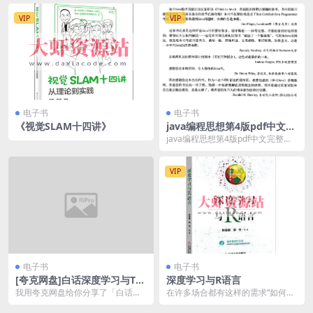
VIP
VIP
电子书
电子书
《视觉SLAM十四讲》
java编程思想第4版pdf中文完
整版.pdf
java编程思想第4版pdf中文完整版.
pdf
VIP
电子书
电子书
[夸克网盘]白话深度学习与Ten
深度学习与R语言
sorFlow
我用夸克网盘给你分享了「白话深
在许多场合都有这样的需求“如何对
度学习与TensorFlow.pdf」，点击
感兴趣的领域快速理解和使用深度