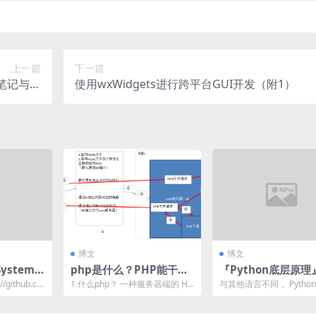
上一篇
下一篇
笔记与思
使用wxWidgets进行跨平台GUI开发（附1）
考
博文
博文
stem
php是什么？PHP能干什
『Python底层原理
r – 学习系
么？
thon整数为什么可
/github.co
1.什么php？ 一种服务器端的 HT
与其他语言不同， Python
南
大
ML 脚本/编程语言,是一种简单
数是任意精度的，这意味
的、面向对...
可以无限大，仅受...