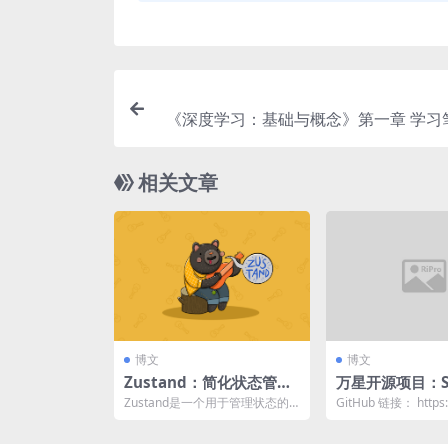
《深度学习：基础与概念》第一章 学习
相关文章
博文
博文
Zustand：简化状态管理
万星开源项目：Sy
的现代React状态库
Design Prime
Zustand是一个用于管理状态的
GitHub 链接： https:/
统设计的必备指
现代React状态库。它提供了简
m/donnemarti...
洁、可扩展和高...