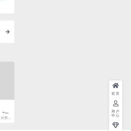
首页
用户
』–Py
中心
以无限
 的整
着它们