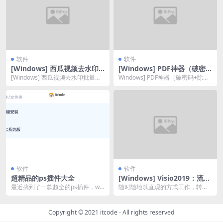
软件
软件
[Windows] 西瓜视频去水印
[Windows] PDF神器（破密
批量下载工具
码+除水印+随意编辑+导出Wo
[Windows] 西瓜视频去水印批量下
Windows] PDF神器（破密码+除水
rd）
载工具 通过网盘分享的文件： 链
印+随意编辑+导出Word）经测试，
接: h...
真...
软件
软件
超精品的ps插件大全
[Windows] Visio2019：流程
图制作工具和绘图软件
最近搞到了一款超全的ps插件，win
随时随地以直观的方式工作，转变
版和mac版本都有，包含了非常多
你使用数据和对数据进行可视化的
的内容，最赞...
方式，使你可以将最佳...
Copyright © 2021
itcode
- All rights reserved