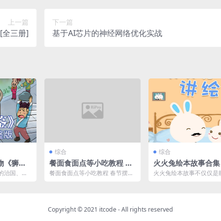
上一篇
下一篇
[全三册]
基于AI芯片的神经网络优化实战
综合
综合
物《狮子
餐面食面点等小吃教程 春
火火兔绘本故事合集
》
节摆摊赚钱的首选 赚钱要
的治国、平
餐面食面点等小吃教程 春节摆摊
火火兔绘本故事不仅仅是
趁早
解。让孩子
赚钱的首选 赚钱要趁早 链接：ht
伴大家甜美入梦乡的的“
史...
tps://pa...
器”，同时还涉及习惯养成..
Copyright © 2021
itcode
- All rights reserved