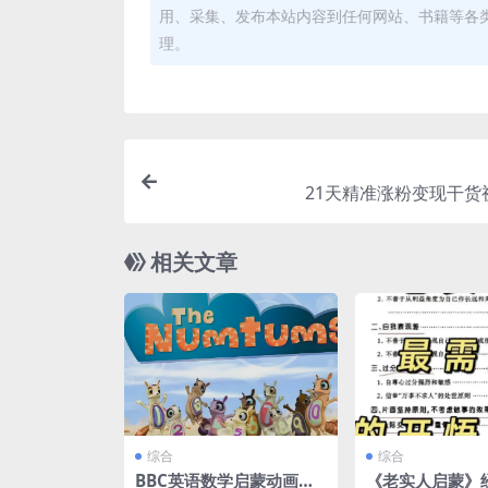
用、采集、发布本站内容到任何网站、书籍等各
理。
21天精准涨粉变现干货
相关文章
综合
综合
BBC英语数学启蒙动画片
《老实人启蒙》