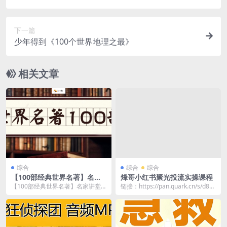
事势如破竹
下一篇
少年得到《100个世界地理之最》
相关文章
综合
综合
综合
【100部经典世界名著】名家
烽哥小红书聚光投流实操课程
讲堂精华版【音频】
【100部经典世界名著】名家讲堂
链接：https://pan.quark.cn/s/d81
精华版音频，精心挑选并收录了全
e0c94f569
球文学史上100部...