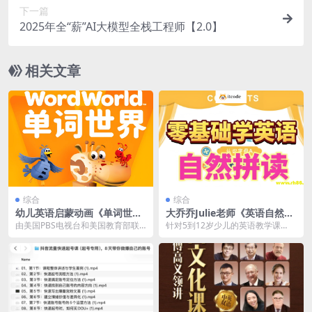
下一篇
2025年全“薪”AI大模型全栈工程师【2.0】
相关文章
综合
综合
幼儿英语启蒙动画《单词世界
大乔乔Julie老师《英语自然拼
Word World (1-4季) 》
读零基础发音入门课程》
由美国PBS电视台和美国教育部联
针对5到12岁少儿的英语教学课
合出品，专为3-6岁幼儿设计的英语
程，不仅生动有趣，而且注重实用
启蒙动画，通过...
性，帮助孩子快速提升...