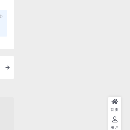
盗
首页
用户