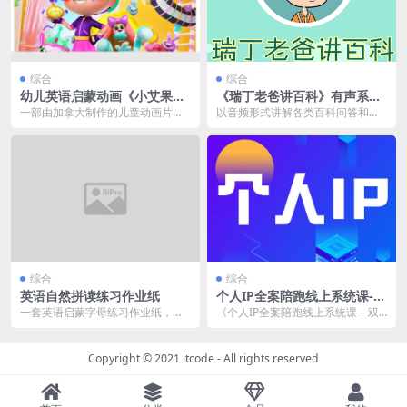
综合
综合
幼儿英语启蒙动画《小艾果与
《瑞丁老爸讲百科》有声系列
绒绒宝 Abby Hatcher》
合辑
一部由加拿大制作的儿童动画片，
以音频形式讲解各类百科问答和故
强调了友谊、团队合作和解决问题
事，内容涵盖自然科学、历史、生
的重要性，同时也传达...
活常识等主题，围绕儿...
综合
综合
英语自然拼读练习作业纸
个人IP全案陪跑线上系统课-双
域闭环落地实操课
一套英语启蒙字母练习作业纸，科
《个人IP全案陪跑线上系统课 – 双
学全面地带娃系统学习字母，不仅
域闭环落地实操课》，聚焦个人IP...
适合幼儿园小朋友，还...
Copyright © 2021
itcode
- All rights reserved