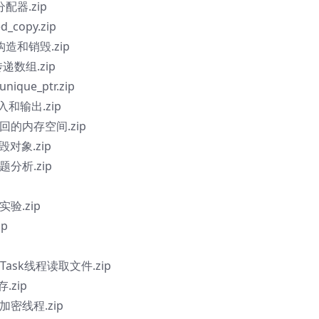
t分配器.zip
_copy.zip
对象构造和销毁.zip
递数组.zip
ue_ptr.zip
入和输出.zip
返回的内存空间.zip
毁对象.zip
分析.zip
验.zip
p
dTask线程读取文件.zip
.zip
密线程.zip