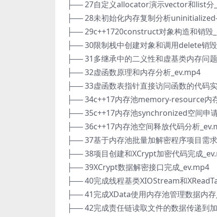
├── 27自定义allocator演示vector和list分_
├── 28未初始化内存复制分析uninitialized-
├── 29c++1720construct对象构造和销毁_
├── 30限制栈中创建对象和调用delete销毁对
├── 31多继承中的二义性和虚基类内存问题分
├── 32虚函数原理和内存分析_ev.mp4
├── 33虚函数表指针直接访问函数的代码实验
├── 34c++17内存池memory-resource内
├── 35c++17内存池synchronized空间申
├── 36c++17内存池空间释放代码分析_ev.
├── 37基于内存池批量加解密程序项目需求和
├── 38项目创建和XCrypt加密代码完成_ev.
├── 39XCrypt数据解密接口完成_ev.mp4
├── 40完成线程基类XIOStream和XReadTa
├── 41完成XData使用内存池管理数据内存_e
├── 42完成责任链读取文件的数据传递到加密