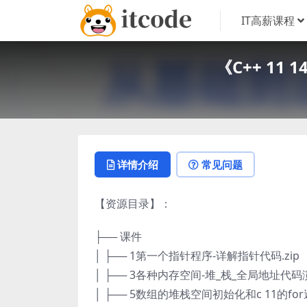
IT高薪课程
《C++ 11
详情介绍
常见问题
【资源目录】：
├── 课件
│ ├── 1第一个指针程序-详解指针代码.zip
│ ├── 3各种内存空间-堆_栈_全局地址代码演
│ ├── 5数组的堆栈空间初始化和c 11的for遍