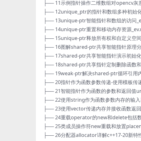
├── 11示例指针操作二维数组对opencv灰度
├── 12unique_ptr的指针和数组多种初始
├── 13unique-ptr智能指针和数组的访问_e
├── 14unique-ptr重置和移动内存资源_ev.
├── 15unique-ptr释放所有权和自定义空
├── 16图解shared-ptr共享智能指针原理分
├── 17shared-ptr共享智能指针演示初始
├── 18shared-ptr共享指针定制删除函数
├── 19weak-ptr解决shared-ptr循环引用
├── 20指针作为函数参数传递-使用模板传递数
├── 21智能指针作为函数的参数和返回值uniqu
├── 22使用string作为函数参数内存的输入和
├── 23使用vector传递内存并接收函数返回
├── 24重载operator的new和delete包括数
├── 25类成员操作符new重载和放置placemen
├── 26分配器allocator详解c++17-20新特