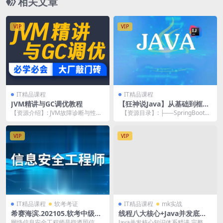
相关文章
VIP
VIP
IT精品课程
IT精品课程
JVM精讲与GC调优教程
【狂神说Java】从基础到框架
到实战
【资源介绍】: JVM故障诊断与性能
【资源目录】: ├──SpringBoot项
优化，是中高级程序员、架构师等
目实战：企业项目管理系...
的必备技能，更...
VIP
VIP
IT精品课程
软考考证
IT精品课程
mk实战
希赛海滨.202105.软考中级信
线程八大核心+Java并发底层
息安全工程师 | 完结
原理精讲 掌握企业级并发问题
网络信息安全工程师是指遵照信息
Java并发核心知识体系精讲 完整清