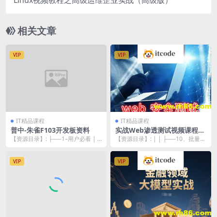
Linux视频教程之高级运维企业实战（高级版）
相关文章
VIP
VIP
IT精品课程
IT精品课程
普中-朱雀F103开发板资料
实战Web渗透测试视频课程
（第三部分）
【资源目录】: ├──1–用户必看 | ├
【资源目录】: | | ├──10、批量g
──4–普中ARM仿真器使用说明 | ...
etshell拿网站权限工具（四）.m...
VIP
VIP