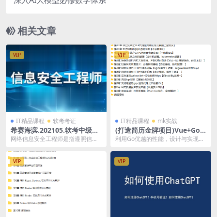
深入AI大模型必修数学体系
相关文章
VIP
VIP
IT精品课程
软考考证
IT精品课程
mk实战
希赛海滨.202105.软考中级信
(打造简历金牌项目)Vue+Go
息安全工程师 | 完结
开发企业级微服务网关项目 |
网络信息安全工程师是指遵照信息
利用Go优越的性能，设计与实现高
完结
安全管理体系和标准工作，防范黑
性能企业级微服务网关 掌握基础依
客入侵并进行分析和防...
赖服务技能，打造...
VIP
VIP