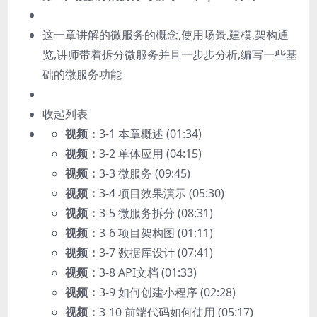
这一章讲解的微服务的概念,使用场景,建模,架构通
览,讲师带着拆分微服务并且一步步分析,编写一些基
础的微服务功能
收起列表
视频：
3-1 本章概述 (01:34)
视频：
3-2 单体应用 (04:15)
视频：
3-3 微服务 (09:45)
视频：
3-4 项目效果演示 (05:30)
视频：
3-5 微服务拆分 (08:31)
视频：
3-6 项目架构图 (01:11)
视频：
3-7 数据库设计 (07:41)
视频：
3-8 API文档 (01:33)
视频：
3-9 如何创建小程序 (02:28)
视频：
3-10 前端代码如何使用 (05:17)