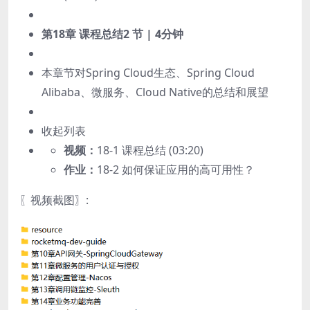
第18章 课程总结
2 节 | 4分钟
本章节对Spring Cloud生态、Spring Cloud
Alibaba、微服务、Cloud Native的总结和展望
收起列表
视频：
18-1 课程总结 (03:20)
作业：
18-2 如何保证应用的高可用性？
〖视频截图〗: