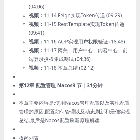
(04:06)
视频：
11-14 Feign实现Token传递 (09:29)
视频：
11-15 RestTemplate实现Token传递
(09:41)
视频：
11-16 AOP实现用户权限验证 (18:48)
视频：
11-17 网关、用户中心、内容中心、前
端登录授权集成测试 (04:36)
视频：
11-18 本章总结 (02:12)
第12章 配置管理-Nacos
9 节 | 31分钟
本章主要内容是:使用Nacos管理配置以及实现配置
管理的原因,配置如何管理以及动态刷新和最佳实现
总结,最后是Nacos配置刷新原理解读
收起列表