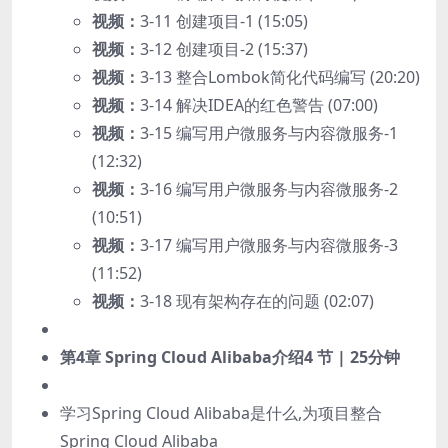
视频：
3-11 创建项目-1 (15:05)
视频：
3-12 创建项目-2 (15:37)
视频：
3-13 整合Lombok简化代码编写 (20:20)
视频：
3-14 解决IDEA的红色警告 (07:00)
视频：
3-15 编写用户微服务与内容微服务-1
(12:32)
视频：
3-16 编写用户微服务与内容微服务-2
(10:51)
视频：
3-17 编写用户微服务与内容微服务-3
(11:52)
视频：
3-18 现有架构存在的问题 (02:07)
第4章 Spring Cloud Alibaba介绍
4 节 | 25分钟
学习Spring Cloud Alibaba是什么,为项目整合
Spring Cloud Alibaba