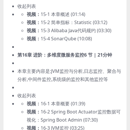
收起列表
视频：
15-1 本章概述 (01:14)
视频：
15-2 简单指标：Statistic (03:12)
视频：
15-3 Alibaba Java代码规约 (03:30)
视频：
15-4 SonarQube (10:08)
第16章 进阶：多维度微服务监控
6 节 | 21分钟
本章主要内容是:JVM监控与分析,日志监控、聚合与
分析,中间件监控,系统级的监控和其他监控等
收起列表
视频：
16-1 本章概要 (01:39)
视频：
16-2 Spring Boot Actuator监控数据可
视化：Spring Boot Admin (07:30)
视频：
16-3 JVM监控 (03:25)