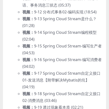
语、事务消息三状态 (05:37)
视频：
9-12 分布式事务02-编码实现 (18:54)
视频：
9-13 Spring Cloud Stream是什么？
(01:28)
视频：
9-14 Spring Cloud Stream编程模型
(02:04)
视频：
9-15 Spring Cloud Stream-编写生产者
(04:53)
视频：
9-16 Spring Cloud Stream-编写消费者
(04:02)
视频：
9-17 Spring Cloud Stream自定义接口
01-发送消息【附带解决Mybatis的坑】
(04:19)
视频：
9-18 Spring Cloud Stream自定义接口
02-消费消息 (03:46)
视频：
9-19 透过现象看本质 (02:21)