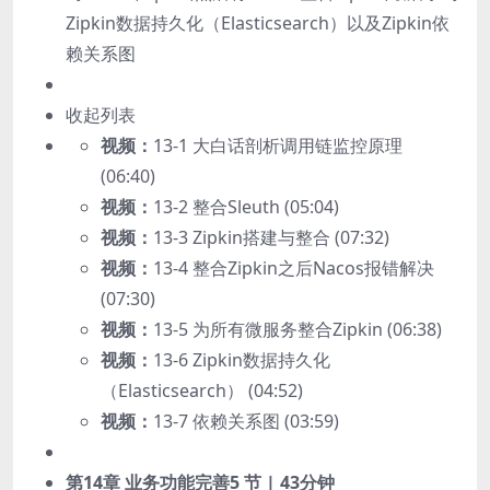
Zipkin数据持久化（Elasticsearch）以及Zipkin依
赖关系图
收起列表
视频：
13-1 大白话剖析调用链监控原理
(06:40)
视频：
13-2 整合Sleuth (05:04)
视频：
13-3 Zipkin搭建与整合 (07:32)
视频：
13-4 整合Zipkin之后Nacos报错解决
(07:30)
视频：
13-5 为所有微服务整合Zipkin (06:38)
视频：
13-6 Zipkin数据持久化
（Elasticsearch） (04:52)
视频：
13-7 依赖关系图 (03:59)
第14章 业务功能完善
5 节 | 43分钟