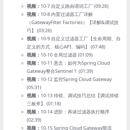
视频：
10-7 自定义路由谓词工厂 (09:26)
视频：
10-8 内置过滤器工厂详解
（GatewayFilter Factories）【详解&调试技
巧】 (03:26)
视频：
10-9 自定义过滤器工厂【生命周期、自
定义的方式、核心API、编码】 (07:48)
视频：
10-10 全局过滤器 (01:09)
视频：
10-11 悬念：如何为Spring Cloud
Gateway整合Sentinel？ (01:39)
视频：
10-12 监控Spring Cloud Gateway
(05:31)
视频：
10-13 排错、调试技巧总结【调试排错
三板斧】 (01:18)
视频：
10-14 进阶：再谈过滤器执行顺序
(02:39)
视频：
10-15 Spring Cloud Gateway限流