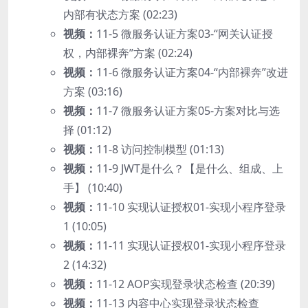
内部有状态方案 (02:23)
视频：
11-5 微服务认证方案03-“网关认证授
权，内部裸奔”方案 (02:24)
视频：
11-6 微服务认证方案04-“内部裸奔”改进
方案 (03:16)
视频：
11-7 微服务认证方案05-方案对比与选
择 (01:12)
视频：
11-8 访问控制模型 (01:13)
视频：
11-9 JWT是什么？【是什么、组成、上
手】 (10:40)
视频：
11-10 实现认证授权01-实现小程序登录
1 (10:05)
视频：
11-11 实现认证授权01-实现小程序登录
2 (14:32)
视频：
11-12 AOP实现登录状态检查 (20:39)
视频：
11-13 内容中心实现登录状态检查