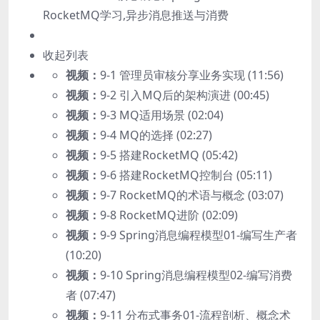
RocketMQ学习,异步消息推送与消费
收起列表
视频：
9-1 管理员审核分享业务实现 (11:56)
视频：
9-2 引入MQ后的架构演进 (00:45)
视频：
9-3 MQ适用场景 (02:04)
视频：
9-4 MQ的选择 (02:27)
视频：
9-5 搭建RocketMQ (05:42)
视频：
9-6 搭建RocketMQ控制台 (05:11)
视频：
9-7 RocketMQ的术语与概念 (03:07)
视频：
9-8 RocketMQ进阶 (02:09)
视频：
9-9 Spring消息编程模型01-编写生产者
(10:20)
视频：
9-10 Spring消息编程模型02-编写消费
者 (07:47)
视频：
9-11 分布式事务01-流程剖析、概念术