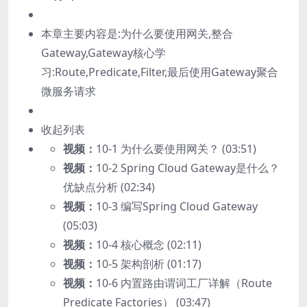
本章主要内容是:为什么要使用网关,整合
Gateway,Gateway核心学
习:Route,Predicate,Filter,最后使用Gateway聚合
微服务请求
收起列表
视频：
10-1 为什么要使用网关？ (03:51)
视频：
10-2 Spring Cloud Gateway是什么？
优缺点分析 (02:34)
视频：
10-3 编写Spring Cloud Gateway
(05:03)
视频：
10-4 核心概念 (02:11)
视频：
10-5 架构剖析 (01:17)
视频：
10-6 内置路由谓词工厂详解（Route
Predicate Factories） (03:47)