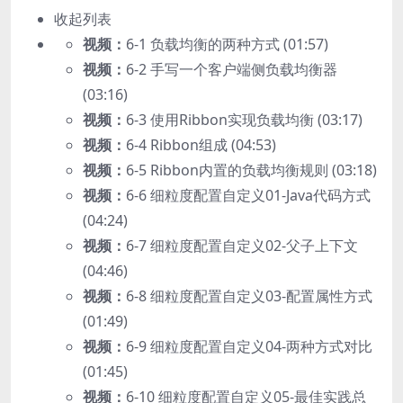
收起列表
视频：
6-1 负载均衡的两种方式 (01:57)
视频：
6-2 手写一个客户端侧负载均衡器
(03:16)
视频：
6-3 使用Ribbon实现负载均衡 (03:17)
视频：
6-4 Ribbon组成 (04:53)
视频：
6-5 Ribbon内置的负载均衡规则 (03:18)
视频：
6-6 细粒度配置自定义01-Java代码方式
(04:24)
视频：
6-7 细粒度配置自定义02-父子上下文
(04:46)
视频：
6-8 细粒度配置自定义03-配置属性方式
(01:49)
视频：
6-9 细粒度配置自定义04-两种方式对比
(01:45)
视频：
6-10 细粒度配置自定义05-最佳实践总