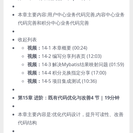
本章主要内容:用户中心业务代码完善,内容中心业务
代码完善和积分中心业务代码完善
收起列表
视频：
14-1 本章概要 (00:24)
视频：
14-2 编写分享列表页 (12:03)
视频：
14-3 解决Mybatis结果映射问题 (01:59)
视频：
14-4 积分兑换指定分享 (17:00)
视频：
14-5 项目集成测试 (10:36)
第15章 进阶：既有代码优化与改善
4 节 | 19分钟
本章主要内容是:优化代码设计，提升可读性、改善
代码结构