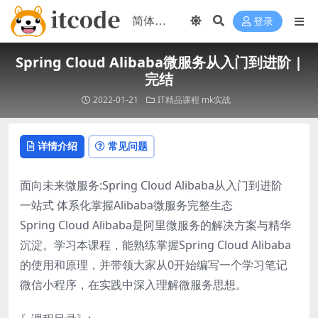
登录
Spring Cloud Alibaba微服务从入门到进阶 |
完结
2022-01-21
IT精品课程
mk实战
详情介绍
常见问题
面向未来微服务:Spring Cloud Alibaba从入门到进阶
一站式 体系化掌握Alibaba微服务完整生态
Spring Cloud Alibaba是阿里微服务的解决方案与精华
沉淀。学习本课程，能熟练掌握Spring Cloud Alibaba
的使用和原理，并带领大家从0开始编写一个学习笔记
微信小程序，在实践中深入理解微服务思想。