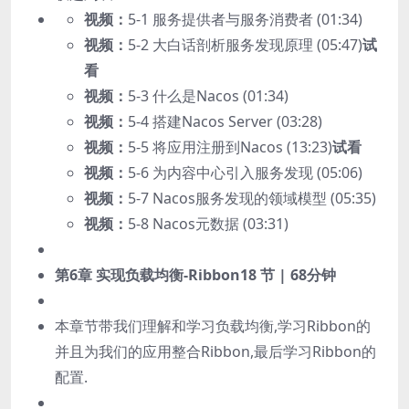
视频：
5-1 服务提供者与服务消费者 (01:34)
视频：
5-2 大白话剖析服务发现原理 (05:47)
试
看
视频：
5-3 什么是Nacos (01:34)
视频：
5-4 搭建Nacos Server (03:28)
视频：
5-5 将应用注册到Nacos (13:23)
试看
视频：
5-6 为内容中心引入服务发现 (05:06)
视频：
5-7 Nacos服务发现的领域模型 (05:35)
视频：
5-8 Nacos元数据 (03:31)
第6章 实现负载均衡-Ribbon
18 节 | 68分钟
本章节带我们理解和学习负载均衡,学习Ribbon的
并且为我们的应用整合Ribbon,最后学习Ribbon的
配置.