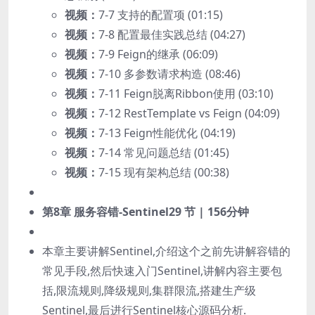
视频：
7-7 支持的配置项 (01:15)
视频：
7-8 配置最佳实践总结 (04:27)
视频：
7-9 Feign的继承 (06:09)
视频：
7-10 多参数请求构造 (08:46)
视频：
7-11 Feign脱离Ribbon使用 (03:10)
视频：
7-12 RestTemplate vs Feign (04:09)
视频：
7-13 Feign性能优化 (04:19)
视频：
7-14 常见问题总结 (01:45)
视频：
7-15 现有架构总结 (00:38)
第8章 服务容错-Sentinel
29 节 | 156分钟
本章主要讲解Sentinel,介绍这个之前先讲解容错的
常见手段,然后快速入门Sentinel,讲解内容主要包
括,限流规则,降级规则,集群限流,搭建生产级
Sentinel,最后进行Sentinel核心源码分析.