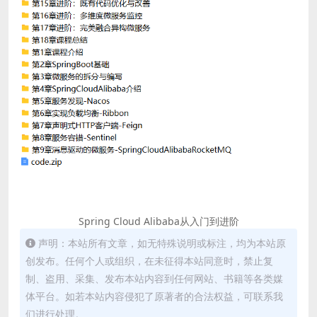
Spring Cloud Alibaba从入门到进阶
声明：本站所有文章，如无特殊说明或标注，均为本站原
创发布。任何个人或组织，在未征得本站同意时，禁止复
制、盗用、采集、发布本站内容到任何网站、书籍等各类媒
体平台。如若本站内容侵犯了原著者的合法权益，可联系我
们进行处理。