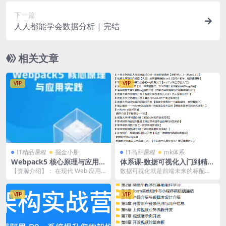
下一篇
人人都能学会数据分析 | 完结
相关文章
VIP
VIP
IT精品课程
掘金小册
IT高薪课程
mk体系
Webpack5 核心原理与应用实
体系课-数据可视化入门到精
践
通-打造前端差异化竞争力 |
【资源介绍】： 在现代 Web 应用
数据可视化就是前端未来的标配，
完结
开发中，Webpack 俨然已经成为几
就是前端未来竞争的破冰利器 全网
乎能满...
打着灯笼也找不到这...
VIP
VIP