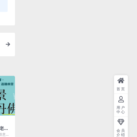
首页
用户
中心
老师
会员
《当
得意门
介绍