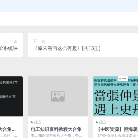
上一篇
下一篇
阶系统课
《原来漫画这么有趣》[共13册]
综合
综合
大合集
电工知识资料教程大合集
【中医资源】倪海厦
视频》遇到
得意门生李宗恩博士
化，易经、道
电工知识资料教程大合集，夸克
【中医资源】倪海厦老师