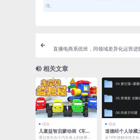
理。
直播电商系统班，同领域差异化运营进
相关文章
综合
综合
儿童益智启蒙动画《车宝
道德经个人珍藏
贝益趣屋 (1-10季) 》
《电子书+收费
通过发生在小汽车身上的故事，
从18年接触传统文