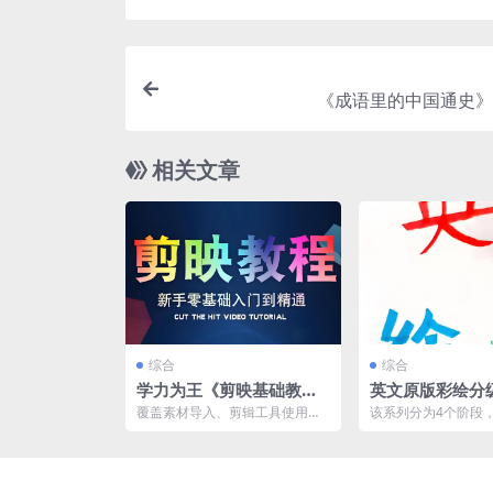
《成语里的中国通史》[
相关文章
综合
综合
学力为王《剪映基础教
英文原版彩绘分
学：从入门到精通实操教
书合集
覆盖素材导入、剪辑工具使用、
该系列分为4个阶段
程》
特效添加、音频处理等全流程操
学龄前到小学高年级
作，可结合教程进行针对性...
平，以丰富的彩绘插图和