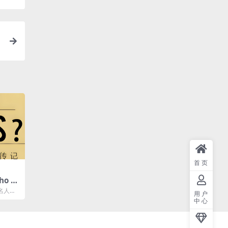
首页
o W
传
名人传
用户
鹅出版
中心
.