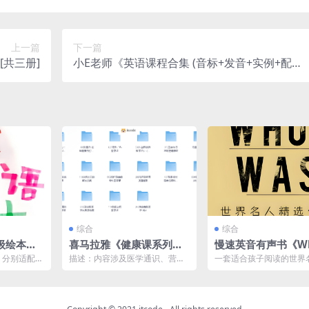
上一篇
下一篇
共三册]
小E老师《英语课程合集 (音标+发音+实例+配套
资料) 》
综合
综合
级绘本图
喜马拉雅《健康课系列合
慢速英音有声书《Wh
集》
as/Is 世界名人精选
，分别适配从
描述：内容涉及医学通识、营养
一套适合孩子阅读的世界
记》
的阅读水
科学、情绪管理、女性健康等。
记英文原版资源，来自企
生...
关注你和家人的健康，享受...
社的纽约时报最佳畅销书“..