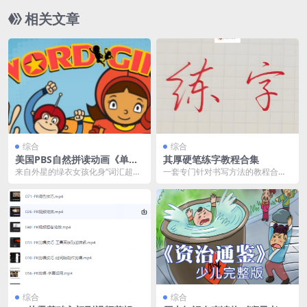
相关文章
综合
综合
美国PBS自然拼读动画《单词
其厚硬笔练字教程合集
女孩 Word Girl (1-8季) 》
来自外星的绿衣女孩化身“词汇超
一套专门针对书写方法的教程合
人”，在爆笑冒险中教会孩子用单词
集，教正姿、教控笔，让你轻松学
改变世界，连续15...
会写字。 链接：htt...
综合
综合