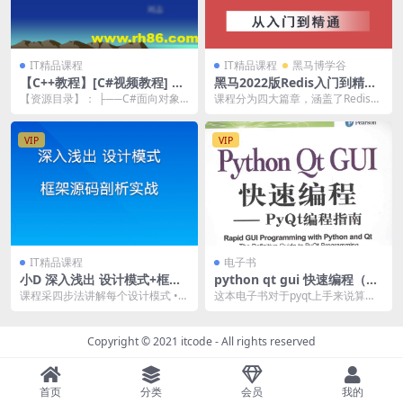
IT精品课程
IT精品课程
黑马博学谷
【C++教程】[C#视频教程] 传
黑马2022版Redis入门到精通
智播客杨中科C#面向对象基础
| 完结
【资源目录】： ├──C#面向对象
课程分为四大篇章，涵盖了Redis的
教程
基础-01面向对象简介1.avi 34.72
各种数据结构和命令，Redis的各种
M...
常见Ja...
VIP
VIP
IT精品课程
电子书
小D 深入浅出 设计模式+框架
python qt gui 快速编程（py
源码剖析实战 | 完结
qt的电子书，我只看这本）
课程采四步法讲解每个设计模式 •
这本电子书对于pyqt上手来说算是
设计模式介绍 • 模式应用场景 • 根
宝典了，懂得都懂。
据需求完...
Copyright © 2021
itcode
- All rights reserved
首页
分类
会员
我的