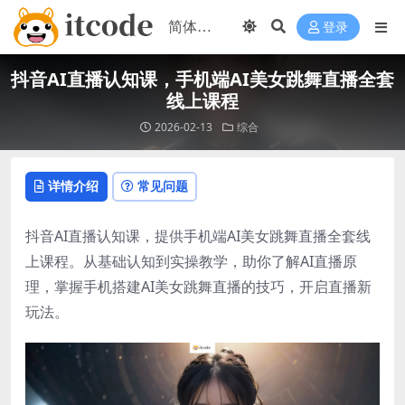
登录
抖音AI直播认知课，手机端AI美女跳舞直播全套
线上课程
2026-02-13
综合
详情介绍
常见问题
抖音AI直播认知课，提供手机端AI美女跳舞直播全套线
上课程。从基础认知到实操教学，助你了解AI直播原
理，掌握手机搭建AI美女跳舞直播的技巧，开启直播新
玩法。