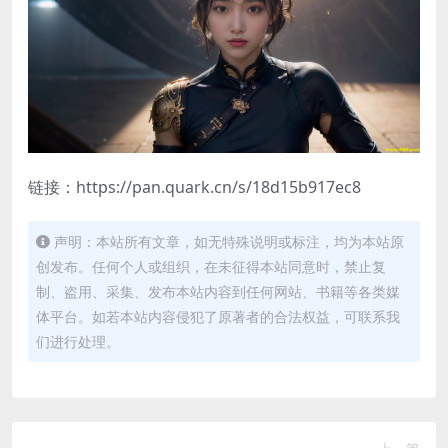
链接：https://pan.quark.cn/s/18d15b917ec8
声明：本站所有文章，如无特殊说明或标注，均为本站原
创发布。任何个人或组织，在未征得本站同意时，禁止复
制、盗用、采集、发布本站内容到任何网站、书籍等各类媒
体平台。如若本站内容侵犯了原著者的合法权益，可联系我
们进行处理。