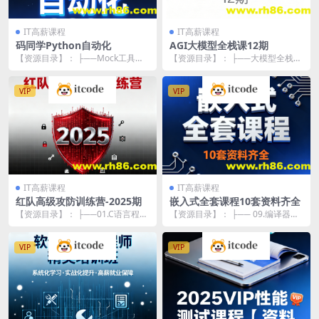
IT高薪课程
IT高薪课程
码同学Python自动化
AGI大模型全栈课12期
【资源目录】： ├──Mock工具学
【资源目录】： ├──大模型全栈
习视频 | └──MockServer工具介...
班-L1阶段 | ├──01-开班典礼-25.
4...
VIP
VIP
IT高薪课程
IT高薪课程
红队高级攻防训练营-2025期
嵌入式全套课程10套资料齐全
【资源目录】： ├──01.C语言程序
【资源目录】： ├── 09.编译器使
设计 | ├──05.一维数组.mp4 9...
用指南 │ ├── 第6章：C库使用 │
...
VIP
VIP