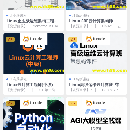
IT高薪课程
IT高薪课程
Linux企业级运维架构工程师
Linux SRE云计算架构师
Prometheus+Docker+Jenki
【资源目录】： Prometheus+Doc
【资源目录】： ├──Linux SRE云
ns+ZB+NG+keepalived+lvs+
ker+Jenkins+ZB+NG+...
计算架构师脱产班-第1阶段-邹圣林
Kafka
|...
VIP
VIP
IT高薪课程
IT高薪课程
Linux云计算工程师(中级)
Linux高级运维云计算班- 带源
码课件
【资源目录】： ├──01-第一阶
【资源目录】： ├──Centos7.X版
段：Linux运维基础（旧） | ├──1.
本全套上课笔记 | ├──JF2112...
0...
VIP
VIP