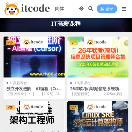
登录
IT高薪课程
VIP
VIP
IT高薪课程
IT高薪课程
独立开发进阶 – AI编程（Curs
26年软考(高项)信息系统项目
or）
管理师合集|含25年6位老师完
【资源目录】： ├──【2025】AI
【资源目录】： ├──2025年课程
结课程
编程出海项目，教你尽快拿到结果
资料 | ├──01-25年5月六位名师高
–...
项...
VIP
VIP