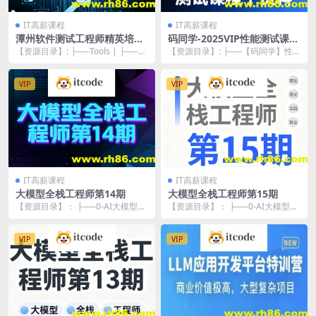
IT高薪课程
IT高薪课程
潭州软件测试工程师精英培训
码同学-2025VIP性能测试课程
班
＋资料
【资源目录】: ├──Tools | ├──C
【资源目录】: ├──【码同学】性
entOS-5.5-i386-bi...
能vip课程资料 | ├──0.开课环境 |
...
VIP
VIP
IT高薪课程
IT高薪课程
大模型全栈工程师第14期
大模型全栈工程师第15期
【资源目录】： ├──0-AI大模型第
【资源目录】： ├──0-AI大模型第
14期正课【视频课文件夹】 | ├──
15期正课【视频课文件夹】 | ├──
11...
10...
VIP
VIP