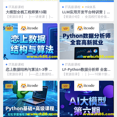
IT高薪课程
IT高薪课程
mk体系
大模型全栈工程师第13期
LLM应用开发平台特训营 | 更
新至17章
【资源目录】： ├──讲座课 | ├─
【资源介绍】： 全流程打造价值极
─DeepSeek解析：技术演进、模型
高、可商用的大模型应用开发LLMO
指南...
ps平台 迅速...
VIP
VIP
IT高薪课程
IT高薪课程
恋上数据结构与算法1-3季 全
LF-Python数据分析师 全套高
套教程+课件
新就业
【资源目录】： ├──恋上数据结构
【资源目录】： | ├──10第十阶段
与算法（第二季 24集全） | ├──
01 就业冲刺 | | ├──第01章 ...
课件 资...
VIP
VIP