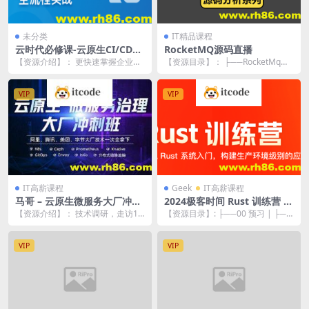
未分类
IT精品课程
云时代必修课-云原生CI/CD
RocketMQ源码直播
(持续集成与交付)全流程实战
【资源介绍】： 更快速掌握企业级
【资源目录】： ├──RocketMq直
高效自动化流程与应用部署，深化
播 | ├──2021云溪峰会.mp4 ...
云原生技术实践，助...
VIP
VIP
IT高薪课程
Geek
IT高薪课程
马哥 – 云原生微服务大厂冲刺
2024极客时间 Rust 训练营 |
班N66期
更新至17周
【资源介绍】： 技术调研，走访10
【资源目录】: ├──00 预习 | ├──
0+互联网公司对技术方向进行调查
AIGC 浪潮下的技术实践 | | ...
研究 课件制作...
VIP
VIP