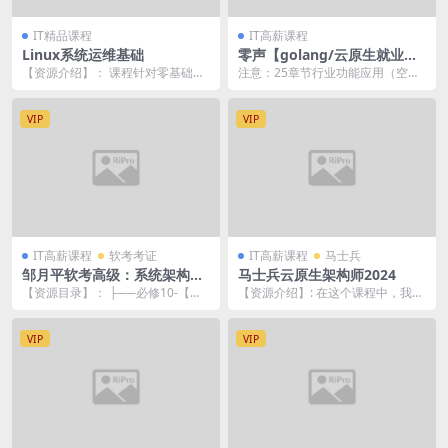
IT精品课程
IT高薪课程
Linux系统运维基础
零声【golang/云原生就业课
二期】（Go语言/分布式/微服
【资源介绍】： 课程针对零基础小
注意：25章节行业功能应用（空
务/DevOps/k8s）
白、在校大学生、想自学学习Linux
缺）非完整版，介意勿下 注意：25
系统运维的人...
章节行业功能应用...
VIP
VIP
IT高薪课程
软考考证
IT高薪课程
马士兵
邹月平软考高级：系统架构设
马士兵云原生架构师2024
计师精品班
【资源目录】： ├──必修10-【持
【资源介绍】: 在这个课程中，我们
续更新】新教材补充内容 | ├──第
将深入了解云原生架构的核心概
1章 计...
念、设计原则和最佳...
VIP
VIP