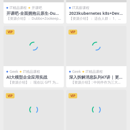
IT精品课程
开课吧
IT高薪课程
开课吧-全面拥抱云原生-Dubb
2023kubernetes k8s+DevO
o+Zookeeper分布式RPC系统
ps云原生全栈技术：基于世界
【资源介绍】： Dubbo+Zookeepe
【资源介绍】： 适合人群： 1、开
框架实战教程
1000强实战课程
r分布式RPC系统框架实战教程，课
发、运维、测试、网工、DBA、架
程...
构师、售前、售...
VIP
VIP
Geek
IT精品课程
Geek
IT精品课程
AI大模型企业应用实战
深入拆解消息队列47讲 | 更新
完结
【资源介绍】： 现在以 GPT 为代
【资源介绍】: 中间件作为三大基
表的大语言模型广受关注，许多
础软件之一，消息队列是其重要的
企...
组成...
VIP
VIP