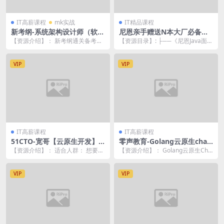
IT高薪课程
mk实战
IT精品课程
新考纲-系统架构设计师（软考
尼恩亲手赠送N本大厂必备高
高级） 一站式通关课程
并发核心编程 电子书
【资源介绍】： 新考纲通关备考指
【资源目录】: ├──《尼恩Java面试
南+软考教辅编委会委员专家全程护
宝典》V107（持续更新+史上最
航 助你高效备考...
全） |...
VIP
VIP
IT高薪课程
IT高薪课程
51CTO-宽哥【云原生开发】G
零声教育-Golang云原生chat
o和Gin入门到脚手架项目实战
GPT项目实战
【资源介绍】： 适合人群： 想要完
【资源介绍】： Golang云原生Cha
全零基础学习云原生开发的，想要
tGPT项目实战是一门实战课程，该
开发后台管理系统...
课程从...
VIP
VIP