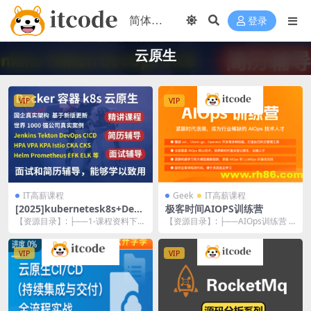
登录
云原生
VIP
VIP
IT高薪课程
Geek
IT高薪课程
[2025]kubernetesk8s+Dev
极客时间AIOPS训练营
Ops云原生全栈技术基于世界
【资源目录】: ├──1-课程资料下载
【资源目录】: ├──AIOps训练营 |
1000强实战课程
地址-[2024]kubernetesk8...
├──0.开营及直播 | | ├──...
VIP
VIP