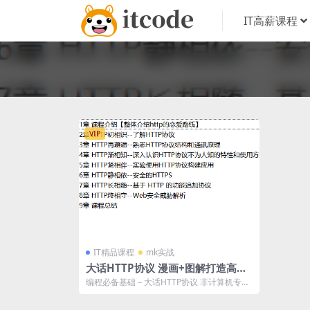
IT高薪课程
VIP
IT精品课程
mk实战
大话HTTP协议 漫画+图解打造高中
生也能学会的编程基础课程 | 完结
编程必备基础－大话HTTP协议 非计算机专业
都能学会，从0到深度掌握HTTP方方...