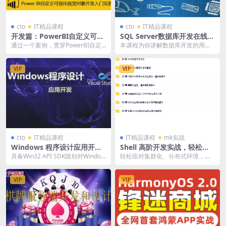
cto
IT精品课程
cto
IT精品课程
开发篇：PowerBI自定义可视
SQL Server数据库开发在线视
化视觉对象开发入门实践 | 完
频课程-高级篇 | 完结
通过一个案例，贯穿PowerBI自定
本课程为你讲解数据库开发的用到
结
义可视化视觉对象开发的主线条，
的高级技能，数据完整性实现用户
让大家能轻松入...
只能输入满足要求的数...
VIP
VIP
cto
IT精品课程
IT精品课程
mk实战
Windows 程序设计应用开发
Shell 高阶开发实战，轻松应
视频课程 | 完结
对集群化，分布式环境 | 更新
具备Win32 API SDK级别对Window
轻松应对集群化、分布式环境，一
至7章
s平台程序编码能力，可以参与Wi...
站式提升 Shell 开发水平！ 这是一
门专为开发...
VIP
VIP