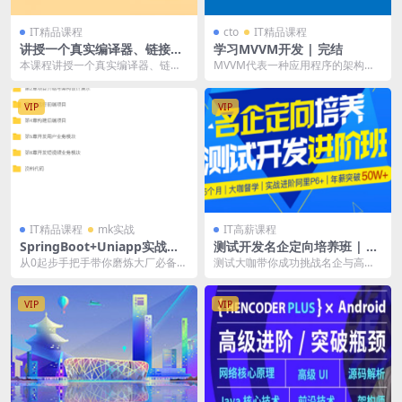
IT精品课程
cto
IT精品课程
讲授一个真实编译器、链接器
学习MVVM开发 | 完结
的完整开发过程 | 完结
本课程讲授一个真实编译器、链接
MVVM代表一种应用程序的架构模
器的完整开发过程。编写编译器用
式或开发模式，在最近这些年非常
到的知识之广是编写一...
流行。这套课程的目...
VIP
VIP
IT精品课程
mk实战
IT高薪课程
SpringBoot+Uniapp实战开
测试开发名企定向培养班 | 完
发全新仿抖音短视频App | 更
结
从0起步手把手带你磨炼大厂必备技
测试大咖带你成功挑战名企与高薪
新完结
能，获得真实的项目经验 短视频在
〖资源目录〗:
未来几年都是风口...
VIP
VIP