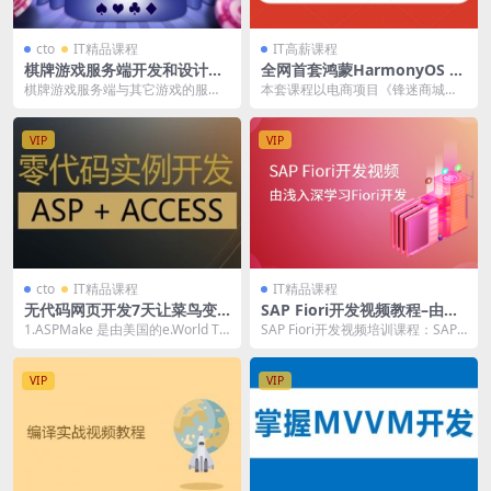
cto
IT精品课程
IT高薪课程
棋牌游戏服务端开发和设计视
全网首套鸿蒙HarmonyOS 2.
频课程 | 完结
0应用开发实战教程丨锋迷商
棋牌游戏服务端与其它游戏的服务
本套课程以电商项目《锋迷商城》
城项目 | 完结
端有所不同，有它本身的特殊设
为背景，基于最新发布的移动应用
计。 本门课程讲解棋牌...
系统HarmonyO...
VIP
VIP
cto
IT精品课程
IT精品课程
无代码网页开发7天让菜鸟变
SAP Fiori开发视频教程–由浅
大咖 | 完结
入深学习Fiori开发 | 完结
1.ASPMake 是由美国的e.World Te
SAP Fiori开发视频培训课程：SAP F
chnology Ltd. （...
iori是SAP设计的对软件和应用...
VIP
VIP