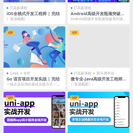
IT高薪课程
IT高薪课程
iOS全栈式开发工程师 | 完结
Android高级开发瓶颈突破系
列课 | 完结
〖资源截图〗:
Android高级开发瓶颈突破系列课
【Hencoder Plus】 Andro...
VIP
VIP
Geek
专栏
IT高薪课程
黑马博学谷
Go 语言项目开发实战 | 完结
微专业-Java高级开发工程师 |
完结
一线企业应用的最佳实践方式 一套
〖资源截图〗:
可执行、可复用的企业应用代码 详
解Go项目开发5...
VIP
VIP