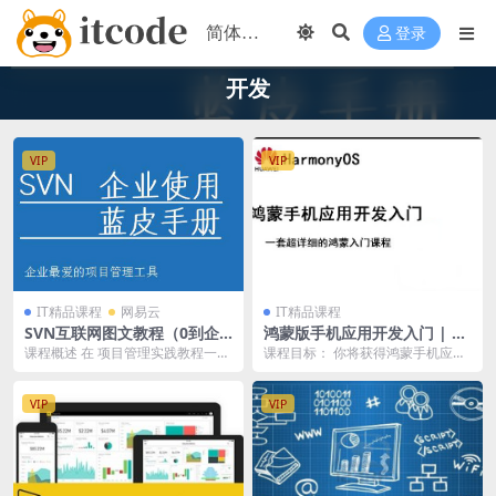
登录
开发
VIP
VIP
IT精品课程
网易云
IT精品课程
SVN互联网图文教程（0到企
鸿蒙版手机应用开发入门 | 完
业开发）| 完结
结
课程概述 在 项目管理实践教程一、
课程目标： 你将获得鸿蒙手机应用
工欲善其事，必先利其器 中： Toto
开发入门的知识点和技术点的细
iseS...
节，能够基于鸿蒙系统...
VIP
VIP