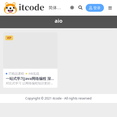
登录
aio
VIP
IT精品课程
mk实战
一站式学习Java网络编程 深度
理解BIO/NIO/AIO | 完结
对比式学习 让网络编程知识更好消
化更易理解 以创新性的“对比式学
习”搭建网络编程...
Copyright © 2021
itcode
- All rights reserved