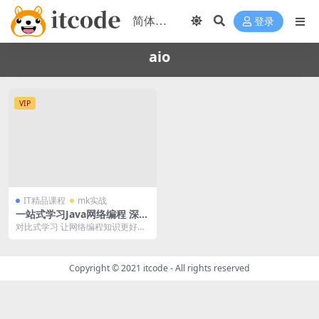
登录
aio
VIP
IT精品课程
mk实战
一站式学习Java网络编程 深度
理解BIO/NIO/AIO | 完结
对比式学习 让网络编程知识更好消
化更易理解 以创新性的“对比式学
习”搭建网络编程...
Copyright © 2021
itcode
- All rights reserved