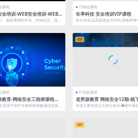
高薪课程
IT精品课程
全培训-WEB安全培训-WEB
长亭科技 安全培训VIP课程
试 暗月渗透测试 | 完结
 1、基础薄弱的学员，对知识点、技
本次培训,以高薪就业为导向,招收即将
战没有基本理念基础。 2、有一定社...
及准备求职网络安全岗位的学员、求职者
VIP
精品课程
IT高薪课程
孩教育-网络安全工程师课程第9
老男孩教育 网络安全12期-线
 完结
| 完结
全是用于保护关键系统和敏感信息免遭
本课主要包含五大部分知识:●硬件基
的实践。 〖资源截图〗: 〖资源...
介绍: CPU/MEM/DISK；●系统...
VIP