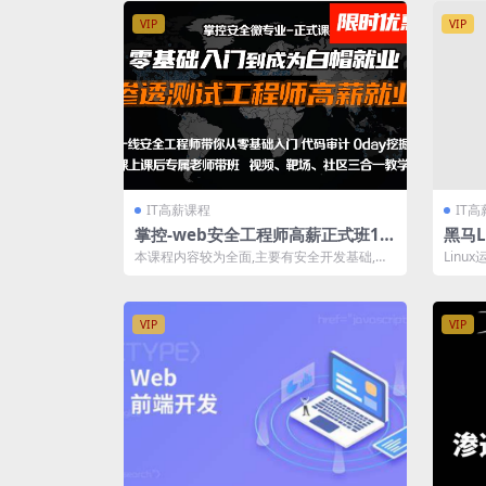
VIP
VIP
IT高薪课程
IT
掌控-web安全工程师高薪正式班14
黑马L
期|价值6798元|2022年|重磅首发|
本课程内容较为全面,主要有安全开发基础,漏
Linu
课件齐全|完结
洞利用进阶、漏洞挖掘基础、0day挖掘...
护网站
VIP
VIP