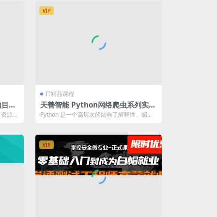
VIP
IT精品课程
项目，
天善智能 Python网络爬虫系列实战
教程
〖资源目
Python 是一个高层次的结合了解释性、编译
性、互动性和面向对象的脚本语言。 ...
VIP