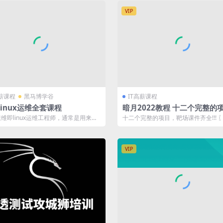
VIP
高薪课程
黑马博学谷
IT高薪课程
inux运维全套课程
暗月2022教程 十二个完整的
靶场课件齐全 | 完结
x运维即linux运维工程师，通常是用来维
十二个完整的项目，靶场课件齐全!!! 
，系统，硬件等正常运作。...
录〗: ├──二：实战项目 | ├...
VIP