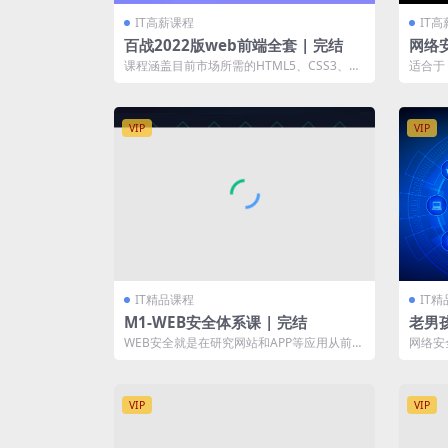
IT高薪课程
IT
百战2022版web前端全套 | 完结
网络安
渗透测
课程涵盖目前市场所需的HTML5、CSS3、移
适合于
动端开发、JS、ES6+、Ajax...
能、实
VIP
VIP
IT精品课程
IT
M1-WEB安全体系课 | 完结
老男
期 |
WEB安全就是在研究网站和APP等应用从前端
网络安
页面到后端服务安全性，是企业最常遇到...
数字攻击
VIP
VIP