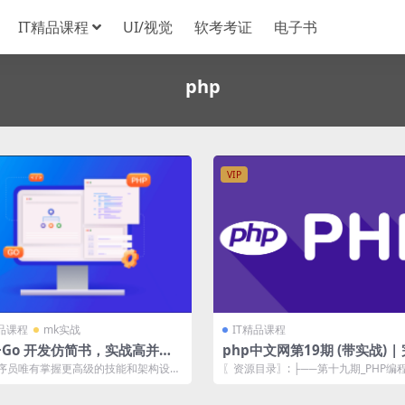
IT精品课程
UI/视觉
软考考证
电子书
php
VIP
精品课程
mk实战
IT精品课程
+Go 开发仿简书，实战高并发
php中文网第19期 (带实战) |
用微服务架构 | 更新完成
程序员唯有掌握更高级的技能和架构设计
〖资源目录〗: ├──第十九期_PHP编程 
才能发展的更好。让自己成为不可替...
─第10章 0428-会话控...