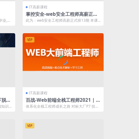
IT高薪课程
掌控安全-web安全工程师高薪正式
班/渗透/白帽/linux/网络安全/ctf/
毕业,以
此为：web安全工程师高薪正式班13期 本课
零基础| 完结
...
程内容较为全面,主要有安全开发基础,...
VIP
IT高薪课程
下脱产
百战-Web前端全栈工程师2021 | 完
结
础知识
体系化全栈工程师成长之路 对标大厂P7 技术
〖资源截图〗: 〖资源目录〗: ├...
VIP