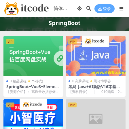
登录
SpringBoot
VIP
VIP
IT精品课程
mk实战
IT高薪课程
黑马博学谷
SpringBoot+Vue3+Element
黑马-Java+AI新版V16零基础
Plus打造私人分布式存储系统
就业班
【资源介绍】： 高质量数据存储项
【资料目录】： ├──010赠送：20
| 更新完结
目，实现独特业务与复杂技术的双
25新版JavaWeb+AI快速入门【独
重收获 数据存取与...
立...
VIP
VIP