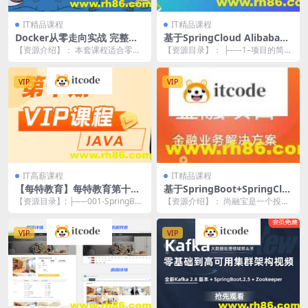
IT精品课程
IT精品课程
Docker从零走向实战 完整资
基于SpringCloud Alibaba微
料
服务实战开发《数字货币交易
【资源介绍】： 本套课程适合零基
【资源目录】： ├──1–项目的简介
平台》资料完整
础、技术提升乃至所有编程语言开
| ├──1-项目的简介.mp4 83.1...
发者；课程对应包含...
VIP
VIP
IT高薪课程
IT精品课程
【每特教育】每特教育第十期
基于SpringBoot+SpringClo
VIP课
ud微服务架构《金融理财系
【资源目录】: ├──001-SpringBoo
【资源介绍】： 尚融宝是一个投资
统》实战项目 完整资料
t源码解读-SpringBoot...
理财类系统，作为全栈项目涉及的
知识涵盖：前端、后...
VIP
VIP