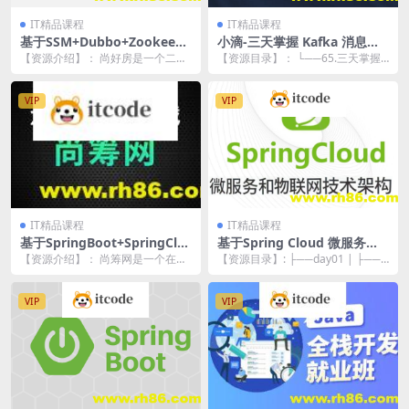
IT精品课程
IT精品课程
基于SSM+Dubbo+Zookeepe
小滴-三天掌握 Kafka 消息队
r架构实战 《尚好房》二手房
列 小白到专家之路大数据教程
【资源介绍】： 尚好房是一个二手
【资源目录】： └──65.三天掌握
管理平台项目（工具、资料、
房管理服务平台，开放优质资源和
Kafka 消息队列 小白到专家之路大
视频）完整
线上能力，聚合线上...
数据...
VIP
VIP
IT精品课程
IT精品课程
基于SpringBoot+SpringClo
基于Spring Cloud 微服务和
ud微服务+SSM单一架构《众
物联网技术架构 冰眼冷链实战
【资源介绍】： 尚筹网是一个在线
【资源目录】: ├──day01 | ├──
筹平台》项目实战（资料齐全
项目（资料完整）
众筹平台，通过向普通大众募集资
程序 | | └──cold-com...
金来支持创业项目，...
VIP
VIP