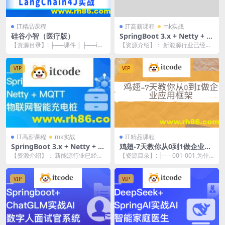
IT精品课程
IT高薪课程
mk实战
硅谷小智（医疗版）
SpringBoot 3.x + Netty + M
QTT 实战物联网智能充电桩
【资源目录】: ├──课件 | ├──im
【资源介绍】： 新能源行业已经成
ages | | ├──1-阿里云百炼...
为 Java 工程师寻求职业突破的黄金
新赛道 本...
VIP
VIP
IT高薪课程
mk实战
IT精品课程
SpringBoot 3.x + Netty + M
鸡翅-7天教你从0到1做企业应
QTT 实战物联网智能充电桩
用框架
【资源介绍】： 新能源行业已经成
【资源目录】: ├──001-001.为什
为 Java 工程师寻求职业突破的黄金
么要做脚手架？.mp4 15.06M ...
新赛道 本...
VIP
VIP