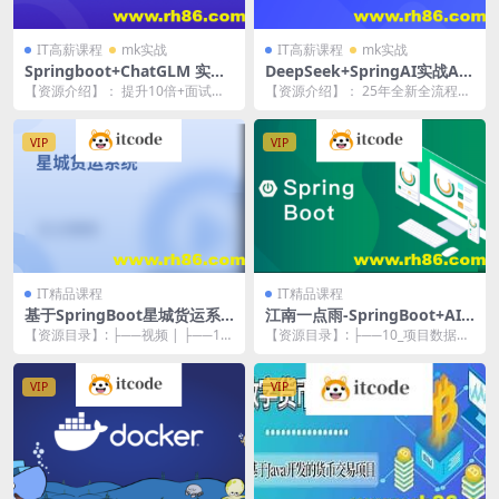
IT高薪课程
mk实战
IT高薪课程
mk实战
Springboot+ChatGLM 实战
DeepSeek+SpringAI实战AI
AI数字人面试官系统
家庭医生应用
【资源介绍】： 提升10倍+面试效
【资源介绍】： 25年全新全流程带
能，积累全流程AI数字人开发实战
你从0快速上手DeepSeek大模型应
经验，结合灵活...
用开发，...
VIP
VIP
IT精品课程
IT精品课程
基于SpringBoot星城货运系
江南一点雨-SpringBoot+AI
统（核心为权限管理系统）资
项目实战
【资源目录】: ├──视频 | ├──1-
【资源目录】: ├──10_项目数据库
料完整
项目需求分析.mp4 3.59M | ...
设计.mp4 51.48M ├──11_数...
VIP
VIP