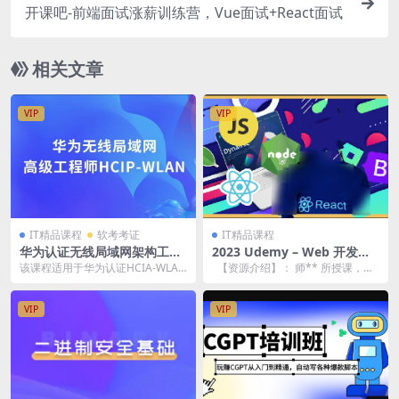
开课吧-前端面试涨薪训练营，Vue面试+React面试
相关文章
VIP
VIP
IT精品课程
软考考证
IT精品课程
华为认证无线局域网架构工程
2023 Udemy – Web 开发人
师视频课程
员训练营(英文版)
该课程适用于华为认证HCIA-WLAN
【资源介绍】： 师** 所授课，课
V3.0。本课程将介绍并演示WLAN
程内容丰富，质量优秀。 课程中
的理...
包...
VIP
VIP