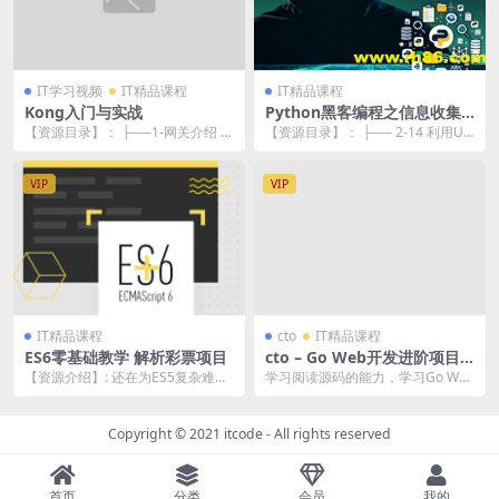
IT学习视频
IT精品课程
IT精品课程
Kong入门与实战
Python黑客编程之信息收集
视频课程
【资源目录】： ├──1-网关介绍 |
【资源目录】： ├── 2-14 利用UD
└──1-网关介绍.mp4 36.56M...
P和nmap实现四层发现 .mp4 ├...
VIP
VIP
IT精品课程
cto
IT精品课程
ES6零基础教学 解析彩票项目
cto – Go Web开发进阶项目
实战（基于gin框架共81课
【资源介绍】: 还在为ES5复杂难懂
学习阅读源码的能力，学习Go Web
时）| 完结
的语法而头疼？有了ES6我们不再
开发常用组件的使用，可独立开发
烦恼，本课程...
Go Web项...
Copyright © 2021
itcode
- All rights reserved
首页
分类
会员
我的