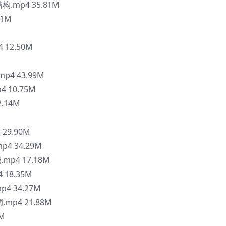
.mp4 35.81M
51M
 12.50M
4 43.99M
 10.75M
2.14M
29.90M
p4 34.29M
mp4 17.18M
 18.35M
4 34.27M
p4 21.88M
M