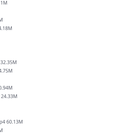
11M
M
.18M
2.35M
4.75M
.94M
24.33M
4 60.13M
M