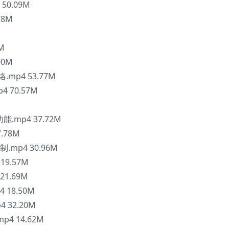
 50.09M
78M
M
00M
mp4 53.77M
4 70.57M
.mp4 37.72M
.78M
.mp4 30.96M
9.57M
1.69M
18.50M
 32.20M
p4 14.62M