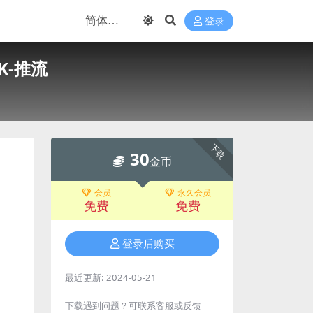
登录
K-推流
下载
30
金币
会员
永久会员
免费
免费
登录后购买
最近更新:
2024-05-21
下载遇到问题？可联系客服或反馈