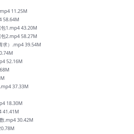
p4 11.25M
58.64M
1.mp4 43.20M
2.mp4 58.27M
求）.mp4 39.54M
0.74M
 52.16M
68M
9M
p4 37.33M
4 18.30M
41.41M
mp4 30.42M
0.78M