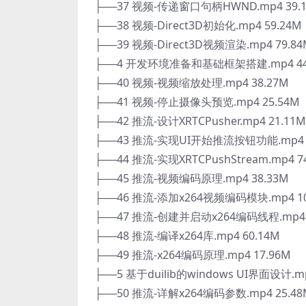
├──37 视频-传递窗口句柄HWND.mp4 39.
├──38 视频-Direct3D初始化.mp4 59.24M
├──39 视频-Direct3D视频渲染.mp4 79.84
├──4 开发环境准备和基础框架搭建.mp4 44
├──40 视频-视频缩放处理.mp4 38.27M
├──41 视频-停止摄像头预览.mp4 25.54M
├──42 推流-设计XRTCPusher.mp4 21.11M
├──43 推流-实现UI开始推流按钮功能.mp4 3
├──44 推流-实现XRTCPushStream.mp4 7
├──45 推流-视频编码原理.mp4 38.33M
├──46 推流-添加x264视频编码模块.mp4 10
├──47 推流-创建并启动x264编码线程.mp4 
├──48 推流-编译x264库.mp4 60.14M
├──49 推流-x264编码原理.mp4 17.96M
├──5 基于duilib的windows UI界面设计.mp
├──50 推流-详解x264编码参数.mp4 25.48