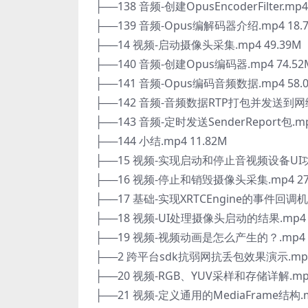
├──138 音频-创建OpusEncoderFilter.mp4
├──139 音频-Opus编解码器介绍.mp4 18.
├──14 视频-启动摄像头采集.mp4 49.39M
├──140 音频-创建Opus编码器.mp4 74.52
├──141 音频-Opus编码音频数据.mp4 58.
├──142 音频-音频数据RTP打包并发送到网络.
├──143 音频-定时发送SenderReport包.mp
├──144 小结.mp4 11.82M
├──15 视频-实现启动和停止音视频设备UI功能
├──16 视频-停止和销毁摄像头采集.mp4 27
├──17 基础-实现XRTCEngine的事件回调机制
├──18 视频-UI处理摄像头启动的结果.mp4 1
├──19 视频-视频动画是怎么产生的？.mp4 2
├──2 跨平台sdk抗弱网抗丢包效果演示.mp4 
├──20 视频-RGB、YUV采样和存储详解.mp4
├──21 视频-定义通用的MediaFrame结构.m