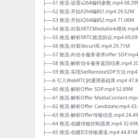
├──51 推流-设置x264编码参数.mp4 68.39
├──52 推流-开始X264编码1.mp4 29.52M
├──53 推流-开始X264编码2.mp4 71.06M
├──54 推流-封装XRTCMediaSink模块.mp4 
├──55 推流-解析XRTC推流协议.mp4 69.0
├──56 推流-封装libcurl库.mp4 29.71M
├──57 推流-向信令服务请求offer SDP.mp4 
├──58 推流-解析信令服务返回结果.mp4 20
├──59 推流-实现SetRemoteSDP方法.mp4 
├──6 引入WebRTC的通用基础库.mp4 47.
├──60 推流-解析Offer SDP.mp4 52.89M
├──61 推流-解析Offer MediaContent.mp4
├──62 推流-解析Offer Candidate.mp4 43
├──63 推流-解析Offer传输信息.mp4 24.4
├──64 推流-创建传输控制器类.mp4 32.69
├──65 推流-创建ICE传输通道.mp4 44.81M