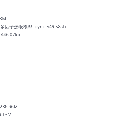
18M
因子选股模型.ipynb 549.58kb
446.07kb
36.96M
.13M