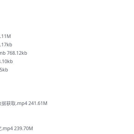
.11M
.17kb
 768.12kb
.10kb
5kb
获取.mp4 241.61M
p4 239.70M