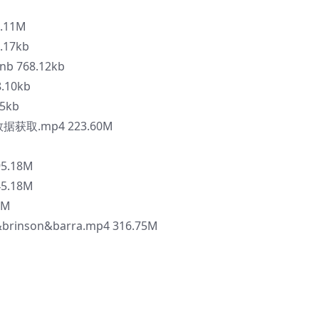
.11M
.17kb
 768.12kb
.10kb
5kb
获取.mp4 223.60M
5.18M
5.18M
6M
inson&barra.mp4 316.75M