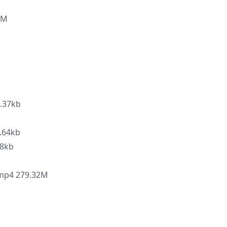
9M
.37kb
.64kb
8kb
4 279.32M