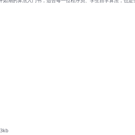
评如潮的算法入门书，适合每一位程序员、学生自学算法，也是
3kb