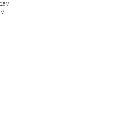
.28M
3M