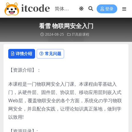
登录
看雪 物联网安全入门
2024-08-25
IT高薪课程
详情介绍
常见问题
【资源介绍】：
本课程是一门物联网安全入门课。本课程由零基础入
门，从硬件层、固件层、协议层、移动应用层到嵌入式
Web层，覆盖物联安全的各个方面，系统化の学习物联
网安全，并且配合实践，让理论知识真正落地，做到学
以致用!
【资源目录】: