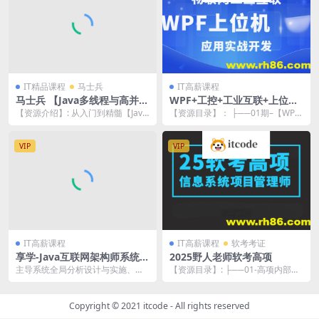
IT精品课程
马士兵
IT高薪课程
马士兵 【Java多线程与高并
WPF+工控+工业互联+上位机
发】从入门到精髓
VIP第1-3期+最新
【资源介绍】: 从入门到精髓【Java
【资源目录】： ├──01期–【WPF
多线程与高并发】，横扫一切面试
+上位机+工业互联高薪VIP第...
中的线程与并...
VIP
VIP
IT高薪课程
IT高薪课程
软考考证
享学-Java互联网架构师系统进
2025野人老师软考高项
阶课程（三期VIP） | 完结
主导系统全局分析设计与实施、负
【资源目录】: ├──01-高项内部辅
责软件架构和关键技术主导系统全
导书[已更新] | ├──01.高项《综
局分析设计与实施、负...
合...
Copyright © 2021
itcode
- All rights reserved