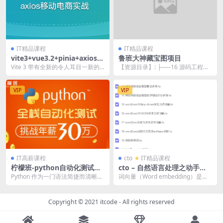
IT精品课程
IT精品课程
vite3+vue3.2+pinia+axios移
鲁班大神藏宝图项目
动电商实战 | 完结
Vite 3 带有全新的令人耳目一新的
【资源目录】: ├──16 源码工程结
文档外观，以 Vitepress 作为其默...
构讲解1.mp4 75.23M ├──17...
VIP
VIP
IT高薪课程
cto
IT精品课程
柠檬班-python自动化测试第
cto – 自然语言处理之动手学
35期|2021年|价值6980元|完
词向量（word embeddin
Python 作为一门语法简捷而清晰，
词向量（Word embedding）是深
结
g）视频教程 | 完结
具有非常丰富和强大类库的编程语
入学习技术在自然语言处理中应用
言，在自动化...
的基础，...
Copyright © 2021
itcode
- All rights reserved