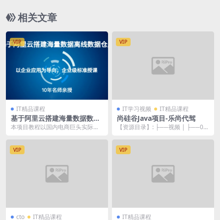
相关文章
VIP
VIP
IT精品课程
IT学习视频
IT精品课程
基于阿里云搭建海量数据数据
尚硅谷Java项目-乐尚代驾
仓库（离线）教程 | 完结
本项目教程以国内电商巨头实际业
【资源目录】: ├──视频 | ├──01-
务应用场景为依托，同时以阿里云E
乐尚代驾项目-课程简介.mp4 13...
CS服务器为技术支...
VIP
VIP
cto
IT精品课程
IT精品课程