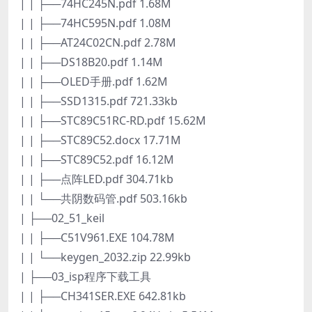
| | ├──74HC245N.pdf 1.68M
| | ├──74HC595N.pdf 1.08M
| | ├──AT24C02CN.pdf 2.78M
| | ├──DS18B20.pdf 1.14M
| | ├──OLED手册.pdf 1.62M
| | ├──SSD1315.pdf 721.33kb
| | ├──STC89C51RC-RD.pdf 15.62M
| | ├──STC89C52.docx 17.71M
| | ├──STC89C52.pdf 16.12M
| | ├──点阵LED.pdf 304.71kb
| | └──共阴数码管.pdf 503.16kb
| ├──02_51_keil
| | ├──C51V961.EXE 104.78M
| | └──keygen_2032.zip 22.99kb
| ├──03_isp程序下载工具
| | ├──CH341SER.EXE 642.81kb